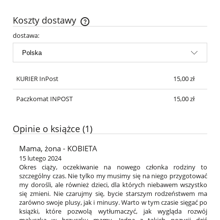
Koszty dostawy
Cena nie zawiera ewentualnych kosztów płatności
dostawa:
KURIER InPost
15,00 zł
Paczkomat INPOST
15,00 zł
Opinie o książce (1)
Mama, żona - KOBIETA
15 lutego 2024
Okres ciąży, oczekiwanie na nowego członka rodziny to
szczególny czas. Nie tylko my musimy się na niego przygotować
my dorośli, ale również dzieci, dla których niebawem wszystko
się zmieni. Nie czarujmy się, bycie starszym rodzeństwem ma
zarówno swoje plusy, jak i minusy. Warto w tym czasie sięgać po
książki, które pozwolą wytłumaczyć, jak wygląda rozwój