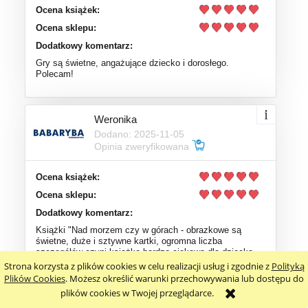
Ocena książek:
Ocena sklepu:
Dodatkowy komentarz:
Gry są świetne, angażujące dziecko i dorosłego.
Polecam!
Weronika
Dodano: 2025-11-05
Opinia zweryfikowana
Ocena książek:
Ocena sklepu:
Dodatkowy komentarz:
Książki "Nad morzem czy w górach - obrazkowe są
świetne, duże i sztywne kartki, ogromna liczba
szczegółów czyni książkę bardzo ciekawą dla dziecka,
sam fakt przechodzenia elementów na kolejna stronę,
Strona korzysta z plików cookies w celu realizacji usług i zgodnie z
Polityką
powtarzalne elementy - świetne do ćwiczenia pamięci u
Plików Cookies
. Możesz określić warunki przechowywania lub dostępu do
dziecka. to mój pierwszy zakup, ale na pewno nie
plików cookies w Twojej przeglądarce.
ostatni. Polecam!