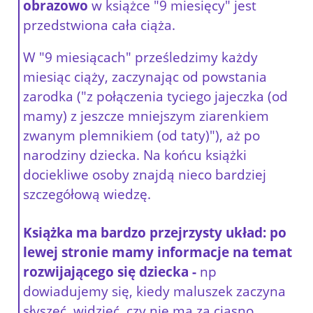
obrazowo
w książce "9 miesięcy" jest
przedstwiona cała ciąża.
W "9 miesiącach" prześledzimy każdy
miesiąc ciąży, zaczynając od powstania
zarodka ("z połączenia tyciego jajeczka (od
mamy) z jeszcze mniejszym ziarenkiem
zwanym plemnikiem (od taty)"), aż po
narodziny dziecka. Na końcu książki
dociekliwe osoby znajdą nieco bardziej
szczegółową wiedzę.
Książka ma bardzo przejrzysty układ: po
lewej stronie mamy informacje na temat
rozwijającego się dziecka -
np
dowiadujemy się, kiedy maluszek zaczyna
słyszeć, widzieć, czy nie ma za ciasno.