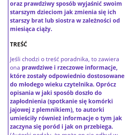
oraz prawdziwy sposób wyjaśnić swoim
starszym dzieciom jak zmienia się ich
starszy brat lub siostra w zależności od
miesiąca ciąży.
TREŚĆ
Jeśli chodzi o treść poradnika, to zawiera
ona
prawdziwe i rzeczowe informacje,
które zostały odpowiednio dostosowane
do młodego wieku czytelnika. Oprócz
opisania w jaki sposób doszło do
zapłodnienia (spotkanie się komórki
jajowej z plemnikiem), to autorki
umieściły również informacje o tym jak
zaczyna się poród i jak on przebiega.
(Autorki podały, że może on się odbyć w