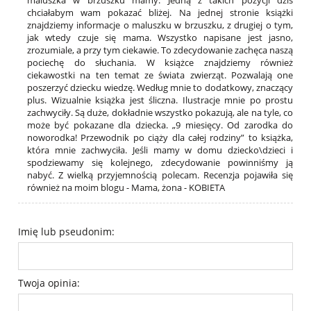
maluszka w brzuszku mamy. Jedną z takich pozycji dziś
chciałabym wam pokazać bliżej. Na jednej stronie książki
znajdziemy informacje o maluszku w brzuszku, z drugiej o tym,
jak wtedy czuje się mama. Wszystko napisane jest jasno,
zrozumiale, a przy tym ciekawie. To zdecydowanie zachęca naszą
pociechę do słuchania. W książce znajdziemy również
ciekawostki na ten temat ze świata zwierząt. Pozwalają one
poszerzyć dziecku wiedzę. Według mnie to dodatkowy, znaczący
plus. Wizualnie książka jest śliczna. Ilustracje mnie po prostu
zachwyciły. Są duże, dokładnie wszystko pokazują, ale na tyle, co
może być pokazane dla dziecka. „9 miesięcy. Od zarodka do
noworodka! Przewodnik po ciąży dla całej rodziny” to książka,
która mnie zachwyciła. Jeśli mamy w domu dziecko\dzieci i
spodziewamy się kolejnego, zdecydowanie powinniśmy ją
nabyć. Z wielką przyjemnością polecam. Recenzja pojawiła się
również na moim blogu - Mama, żona - KOBIETA
Imię lub pseudonim:
Twoja opinia: