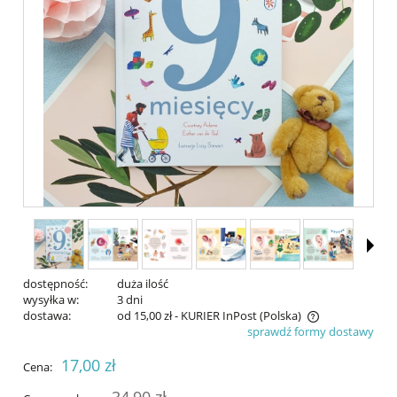
dostępność:
duża ilość
wysyłka w:
3 dni
dostawa:
od 15,00 zł
- KURIER InPost
(Polska)
sprawdź formy dostawy
Cena nie zawiera ewentualnych kosztów płatności
17,00 zł
Cena:
34,90 zł