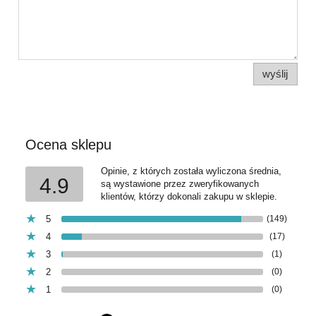
wyślij
Ocena sklepu
Opinie, z których została wyliczona średnia,
4.9
są wystawione przez zweryfikowanych
klientów, którzy dokonali zakupu w sklepie.
5
(149)
4
(17)
3
(1)
2
(0)
1
(0)