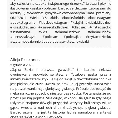
aby świeciła na czubku świątecznego drzewka? Urocza i pięknie
ilustrowana książka - polecam bardzo serdecznie i zapraszam do
lektury :) Wydawca: @wydawnictwobabaryba Data premiery:
06.10.2011 Wiek: 3-5 #kids #booksforkids #bookstagram
#bookstagrampl #kidsbookstagram #książki #ksiazkidladzieci
#książkidladzieci #ksiazeczkidladzieci #dladzieci #instadziecko
#instamama #kids #dlamaluszków #dlamaluchów
#pierwszaksiążka #polecam #polecajka #czytamdziecku
#czytamcodziennie #babaryba #swiateczneksiazki
Alicja Płaskonos
5 grudnia 2022
„Gąska Zuzia i pierwsza gwiazdka” to bardzo ciekawa
dwujęzyczna opowieść świąteczna. Tytułowa gąska wraz z
innymi zwierzętami szykują się do świąt. Przyozdobiona choinka
jest piękna, ale Zuzia uważa, że brakuje jej gwiazdy. Rusza więc
na poszukiwania najpiękniejszej gwiazdy. Próbuje doskoczyć do
nieba na różne sposoby, niestety bez skutku. Postanawia, że po
prostu po nią pójdzie. Szła długo, w końcu się zgubiła gdy nagle
usłyszała znajome dźwięki przyjaciół. Wszyscy buli szczęśliwi, że
gąska wróciła a nad och choinki zabłysnęła piękna gwiazda.
Bardzo przyjemna jest ta historia, ładnie namalowana a tekst
czyta się świetnie w obu językach.