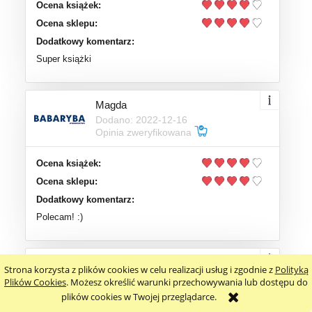
Ocena książek:
Ocena sklepu:
Dodatkowy komentarz:
Super książki
Magda
Dodano: 2022-12-16
Opinia zweryfikowana
Ocena książek:
Ocena sklepu:
Dodatkowy komentarz:
Polecam! :)
Agata
Strona korzysta z plików cookies w celu realizacji usług i zgodnie z
Polityką
Dodano: 2020-12-25
Plików Cookies
. Możesz określić warunki przechowywania lub dostępu do
Opinia zweryfikowana
plików cookies w Twojej przeglądarce.