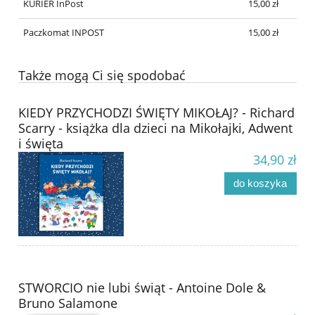
KURIER InPost
15,00 zł
Paczkomat INPOST
15,00 zł
Także mogą Ci się spodobać
KIEDY PRZYCHODZI ŚWIĘTY MIKOŁAJ? - Richard
Scarry - książka dla dzieci na Mikołajki, Adwent
i święta
34,90 zł
do koszyka
STWORCIO nie lubi świąt - Antoine Dole &
Bruno Salamone