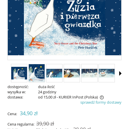
dostępność:
duża ilość
wysyłka w:
24 godziny
dostawa:
od 15,00 zł
- KURIER InPost
(Polska)
sprawdź formy dostawy
Cena nie zawiera ewentualnych kosztów płatności
34,90 zł
Cena:
39,90 zł
Cena regularna: