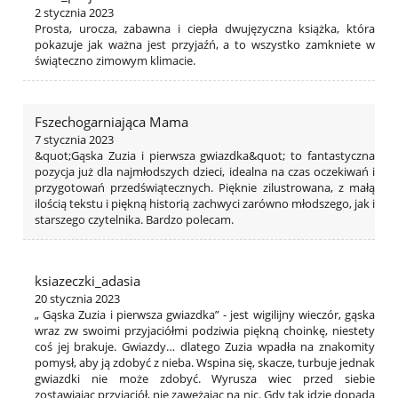
2 stycznia 2023
Prosta, urocza, zabawna i ciepła dwujęzyczna książka, która
pokazuje jak ważna jest przyjaźń, a to wszystko zamkniete w
świąteczno zimowym klimacie.
Fszechogarniająca Mama
7 stycznia 2023
&quot;Gąska Zuzia i pierwsza gwiazdka&quot; to fantastyczna
pozycja już dla najmłodszych dzieci, idealna na czas oczekiwań i
przygotowań przedświątecznych. Pięknie zilustrowana, z małą
ilością tekstu i piękną historią zachwyci zarówno młodszego, jak i
starszego czytelnika. Bardzo polecam.
ksiazeczki_adasia
20 stycznia 2023
„ Gąska Zuzia i pierwsza gwiazdka” - jest wigilijny wieczór, gąska
wraz zw swoimi przyjaciółmi podziwia piękną choinkę, niestety
coś jej brakuje. Gwiazdy… dlatego Zuzia wpadła na znakomity
pomysł, aby ją zdobyć z nieba. Wspina się, skacze, turbuje jednak
gwiazdki nie może zdobyć. Wyrusza wiec przed siebie
zostawiając przyjaciół, nie zawężając na nic. Gdy tak idzie dopada