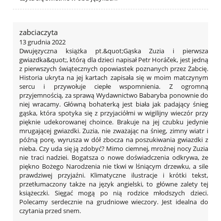
zabciaczyta
13 grudnia 2022
Dwujęzyczna książka pt.&quot;Gąska Zuzia i pierwsza
gwiazdka&quot;, którą dla dzieci napisał Petr Horáček, jest jedną
z pierwszych świątecznych opowiastek poznanych przez Żabcię.
Historia ukryta na jej kartach zapisała się w moim matczynym
sercu i przywołuje ciepłe wspomnienia. Z ogromną
przyjemnością, za sprawą Wydawnictwo Babaryba ponownie do
niej wracamy. Główną bohaterką jest biała jak padający śnieg
gąska, która spotyka się z przyjaciółmi w wigilijny wieczór przy
pięknie udekorowanej choince. Brakuje na jej czubku jedynie
mrugającej gwiazdki. Zuzia, nie zważając na śnieg, zimny wiatr i
późną porę, wyrusza w dół zbocza na poszukiwania gwiazdki z
nieba. Czy uda się ją zdobyć? Mimo ciemnej, mroźnej nocy Zuzia
nie traci nadziei. Bogatsza o nowe doświadczenia odkrywa, że
piękno Bożego Narodzenia nie tkwi w lśniącym drzewku, a sile
prawdziwej przyjaźni. Klimatyczne ilustracje i krótki tekst,
przetłumaczony także na język angielski, to główne zalety tej
książeczki. Sięgać mogą po nią rodzice młodszych dzieci.
Polecamy serdecznie na grudniowe wieczory. Jest idealna do
czytania przed snem.