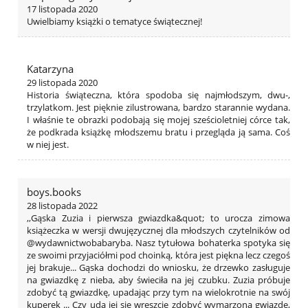
17 listopada 2020
Uwielbiamy książki o tematyce świątecznej!
Katarzyna
29 listopada 2020
Historia świąteczna, która spodoba się najmłodszym, dwu-,
trzylatkom. Jest pięknie zilustrowana, bardzo starannie wydana.
I właśnie te obrazki podobają się mojej sześcioletniej córce tak,
że podkrada książkę młodszemu bratu i przegląda ją sama. Coś
w niej jest.
boys.books
28 listopada 2022
,,Gąska Zuzia i pierwsza gwiazdka&quot; to urocza zimowa
książeczka w wersji dwujęzycznej dla młodszych czytelników od
@wydawnictwobabaryba. Nasz tytułowa bohaterka spotyka się
ze swoimi przyjaciółmi pod choinką, która jest piękna lecz czegoś
jej brakuje... Gąska dochodzi do wniosku, że drzewko zasługuje
na gwiazdkę z nieba, aby świeciła na jej czubku. Zuzia próbuje
zdobyć tą gwiazdkę, upadając przy tym na wielokrotnie na swój
kuperek ... Czy uda jej się wreszcie zdobyć wymarzoną gwiazdę,