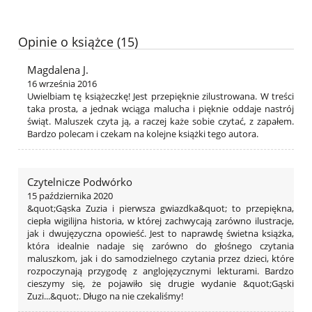
Opinie o książce (15)
Magdalena J.
16 września 2016
Uwielbiam tę książeczkę! Jest przepięknie zilustrowana. W treści
taka prosta, a jednak wciąga malucha i pięknie oddaje nastrój
świąt. Maluszek czyta ją, a raczej każe sobie czytać, z zapałem.
Bardzo polecam i czekam na kolejne książki tego autora.
Czytelnicze Podwórko
15 października 2020
&quot;Gąska Zuzia i pierwsza gwiazdka&quot; to przepiękna,
ciepła wigilijna historia, w której zachwycają zarówno ilustracje,
jak i dwujęzyczna opowieść. Jest to naprawdę świetna książka,
która idealnie nadaje się zarówno do głośnego czytania
maluszkom, jak i do samodzielnego czytania przez dzieci, które
rozpoczynają przygodę z anglojęzycznymi lekturami. Bardzo
cieszymy się, że pojawiło się drugie wydanie &quot;Gąski
Zuzi...&quot;. Długo na nie czekaliśmy!