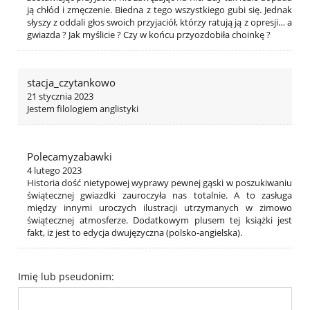
ją chłód i zmęczenie. Biedna z tego wszystkiego gubi się. Jednak
słyszy z oddali głos swoich przyjaciół, którzy ratują ją z opresji… a
gwiazda ? Jak myślicie ? Czy w końcu przyozdobiła choinkę ?
stacja_czytankowo
21 stycznia 2023
Jestem filologiem anglistyki
Polecamyzabawki
4 lutego 2023
Historia dość nietypowej wyprawy pewnej gąski w poszukiwaniu
świątecznej gwiazdki zauroczyła nas totalnie. A to zasługa
między innymi uroczych ilustracji utrzymanych w zimowo
świątecznej atmosferze. Dodatkowym plusem tej książki jest
fakt, iż jest to edycja dwujęzyczna (polsko-angielska).
Imię lub pseudonim: