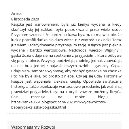
Anna
8 listopada 2020
Książka jest wznowieniem, była już kiedyś wydana, a kiedy
skończył się jej nakład, była poszukiwana przez wiele osób.
Przyznam szczerze, że bardzo ciekawa byłam, co ma w sobie, że
ludzie potrafili dać za nią dużo więcej niż wartość z okładki. Teraz
już wiem i zdecydowanie przyznaję im rację. Książka jest pięknie
wydana i bardzo wartościowa. Nadchodzi wieczór Wigilijny i
gąska Zuzia udaje się na spotkanie z przyjaciółmi, która odbywa
się przy choince. Wszyscy podziwiają choinkę, jednak zauważają
na niej brak jednej z najważniejszych ozdób – gwiazdy. Gąska
udaje się w samotną wyprawę, aby zdobyć gwiazdkę na choinkę
i to nie byle jaką, bo prosto z nieba. Czy jej się uda? Historia w
książce jest wspaniała, ciekawa, ciepłą. Opowiada świąteczną
historię, a także przekazuje wartościowe przesłanie, jak ważni są
prawdziwi przyjaciele, tacy, na których zawsze możemy liczyć...
Cała recenzja na moim blogu -
https://anka8661.blogspot.com/2020/11/wydawnictwo-
babaryba-ksiazka-pt-gaska.html
Wspomagamy Rozwój