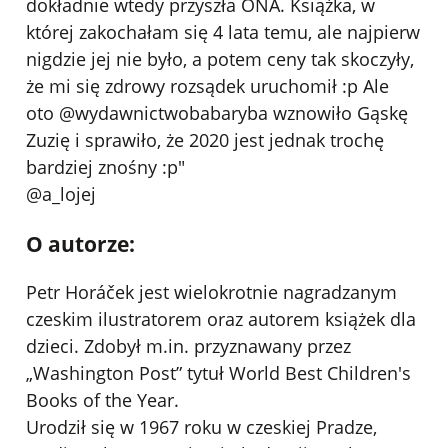
dokładnie wtedy przyszła ONA. Książka, w
której zakochałam się 4 lata temu, ale najpierw
nigdzie jej nie było, a potem ceny tak skoczyły,
że mi się zdrowy rozsądek uruchomił :p Ale
oto
@wydawnictwobabaryba
wznowiło Gąskę
Zuzię i sprawiło, że 2020 jest jednak trochę
bardziej znośny :p"
@a_lojej
O autorze:
Petr Horáček jest wielokrotnie nagradzanym
czeskim ilustratorem oraz autorem książek dla
dzieci. Zdobył m.in. przyznawany przez
„Washington Post” tytuł World Best Children's
Books of the Year.
Urodził się w 1967 roku w czeskiej Pradze,