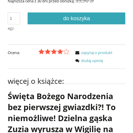
39,90 zł
Najniższa cena z 30 dni przed obniżką:
do koszyka
egz.
Ocena:
zapytaj o produkt
dodaj opinię
więcej o książce:
Święta Bożego Narodzenia
bez pierwszej gwiazdki?! To
niemożliwe! Dzielna gąska
Zuzia wyrusza w Wigilię na