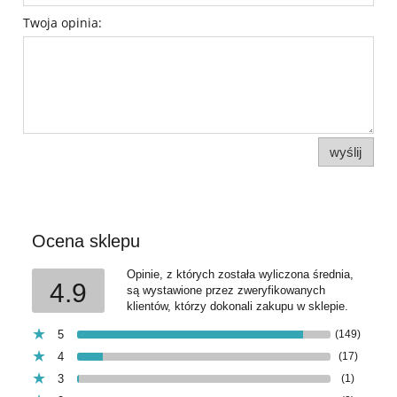
Twoja opinia:
wyślij
Ocena sklepu
Opinie, z których została wyliczona średnia,
4.9
są wystawione przez zweryfikowanych
klientów, którzy dokonali zakupu w sklepie.
5
(149)
4
(17)
3
(1)