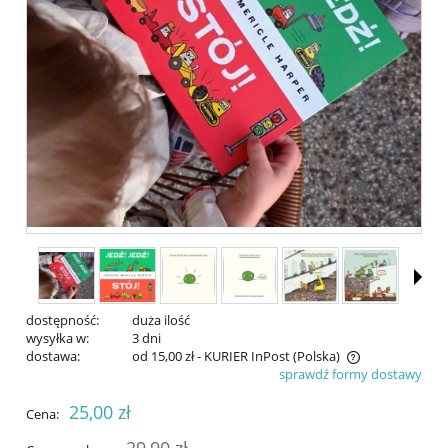
dostępność:
duża ilość
wysyłka w:
3 dni
dostawa:
od 15,00 zł
- KURIER InPost
(Polska)
sprawdź formy dostawy
Cena nie zawiera ewentualnych kosztów płatności
25,00 zł
Cena:
29,90 zł