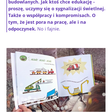
budowlanych. Jak ktoś chce edukację -
proszę, uczymy się o sygnalizacji świetlnej.
Także o współpracy i kompromisach. O
tym, że jest pora na pracę, ale i na
odpoczynek.
No i fajnie.