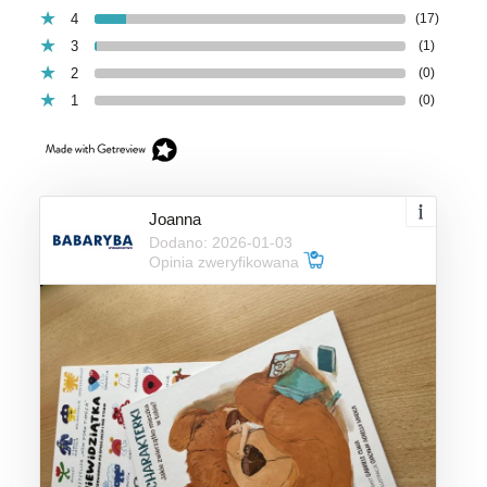
4
(17)
3
(1)
2
(0)
1
(0)
Joanna
Dodano: 2026-01-03
Opinia zweryfikowana