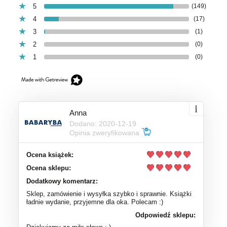
5
(149)
4
(17)
3
(1)
2
(0)
1
(0)
Anna
Dodano: 2020-12-19
Opinia zweryfikowana
Ocena książek:
Ocena sklepu:
Dodatkowy komentarz:
Sklep, zamówienie i wysyłka szybko i sprawnie. Książki
ładnie wydanie, przyjemne dla oka. Polecam :)
Odpowiedź sklepu: