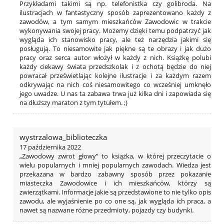
Przykładami takimi są np. telefonistka czy golibroda. Na
ilustracjach w fantastyczny sposób zaprezentowano każdy z
zawodów, a tym samym mieszkańców Zawodowic w trakcie
wykonywania swojej pracy. Możemy dzięki temu podpatrzyć jak
wygląda ich stanowisko pracy, ale też narzędzia jakimi się
posługują. To niesamowite jak piękne są te obrazy i jak dużo
pracy oraz serca autor włożył w każdy z nich. Książkę polubi
każdy ciekawy świata przedszkolak i z ochotą będzie do niej
powracał prześwietlając kolejne ilustracje i za każdym razem
odkrywając na nich coś niesamowitego co wcześniej umknęło
jego uwadze. U nas ta zabawa trwa już kilka dni i zapowiada się
na dłuższy maraton z tym tytułem. ;)
wystrzalowa_biblioteczka
17 października 2022
„Zawodowy zwrot głowy” to książka, w której przeczytacie o
wielu popularnych i mniej popularnych zawodach. Wiedza jest
przekazana w bardzo zabawny sposób przez pokazanie
miasteczka Zawodowice i ich mieszkańców, którzy są
zwierzątkami. Informacje jakie są przedstawione to nie tylko opis
zawodu, ale wyjaśnienie po co one są, jak wygląda ich praca, a
nawet są nazwane różne przedmioty, pojazdy czy budynki.