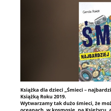
Książka dla dzieci „Śmieci – najbard
Książką Roku 2019.
Wytwarzamy tak dużo śmieci, że może
oceanach, w kosmosie, na Księżycu, 