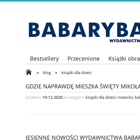
Bestsellery
Przecenione
Książki obr
»
»
blog
książki dla dzieci
GDZIE NAPRAWDĘ MIESZKA ŚWIĘTY MIKOŁA
Dodano:
10-12-2020
w kategorii:
książki dla dzieci
,
nowości
,
ba
JESIENNE NOWOŚCI WYDAWNICTWA BABA