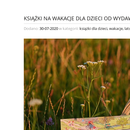
KSIĄŻKI NA WAKACJE DLA DZIECI OD WY
Dodano:
30-07-2020
w kategorii:
książki dla dzieci
,
wakacje
,
lat