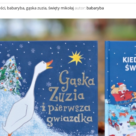
ści
,
babaryba
,
gąska zuzia
,
święty mikołaj
autor:
babaryba