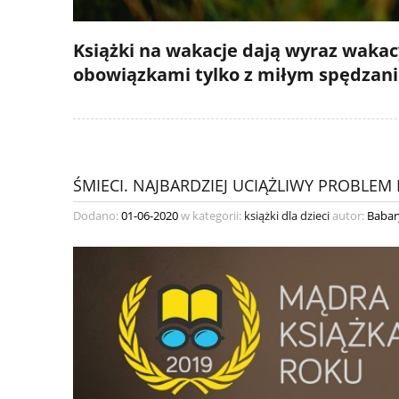
Książki na wakacje dają wyraz wakacy
obowiązkami tylko z miłym spędzan
ŚMIECI. NAJBARDZIEJ UCIĄŻLIWY PROBLEM 
Dodano:
01-06-2020
w kategorii:
książki dla dzieci
autor:
Babar