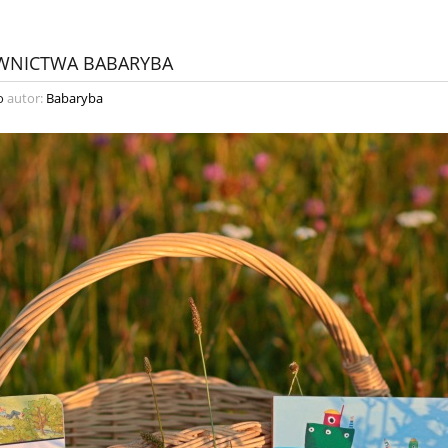
DAWNICTWA BABARYBA
o
autor:
Babaryba