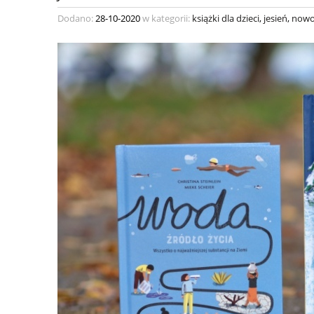
Dodano:
28-10-2020
w kategorii:
książki dla dzieci
,
jesień
,
nowo