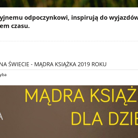
jnemu odpoczynkowi, inspirują do wyjazdów, n
iem czasu.
NA ŚWIECIE - MĄDRA KSIĄŻKA 2019 ROKU
yba