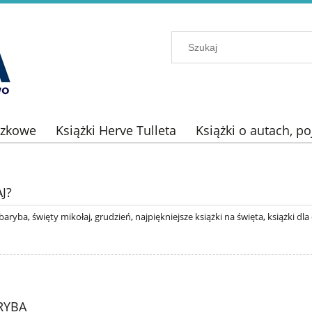
azkowe
Książki Herve Tulleta
Książki o autach, p
J?
baryba
,
święty mikołaj
,
grudzień
,
najpiękniejsze książki na święta
,
książki dla
RYBA