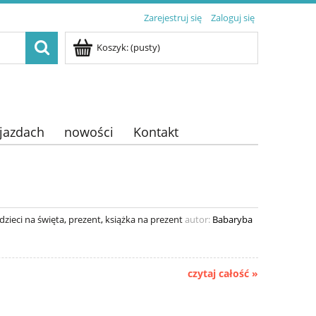
Zarejestruj się
Zaloguj się
Koszyk:
(pusty)
ojazdach
nowości
Kontakt
 dzieci na święta
,
prezent
,
książka na prezent
autor:
Babaryba
czytaj całość »