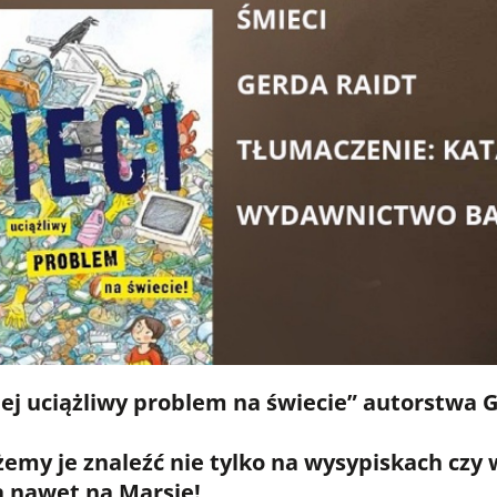
ziej uciążliwy problem na świecie” autorstwa
my je znaleźć nie tylko na wysypiskach czy w
a nawet na Marsie!