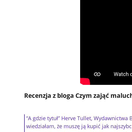
Recenzja z bloga
Czym zająć maluc
“A gdzie tytuł” Herve Tullet, Wydawnictwa
wiedziałam, że muszę ją kupić jak najszyb