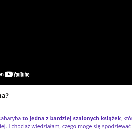
ha?
 Babaryba
to jedna z bardziej szalonych książek
, kt
ciej. I chociaż wiedziałam, czego mogę się spodziewać