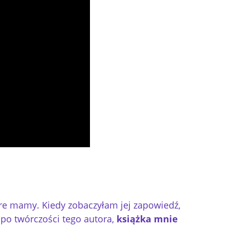
óre mamy. Kiedy zobaczyłam jej zapowiedź,
 po twórczości tego autora,
książka mnie