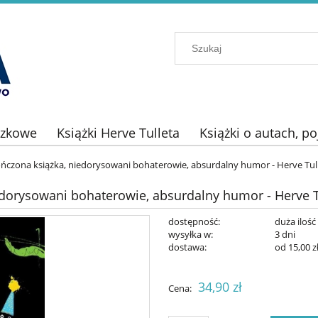
azkowe
Książki Herve Tulleta
Książki o autach, p
ończona książka, niedorysowani bohaterowie, absurdalny humor - Herve Tul
edorysowani bohaterowie, absurdalny humor - Herve T
dostępność:
duża ilość
wysyłka w:
3 dni
dostawa:
od 15,00 z
Cena nie zawier
34,90 zł
Cena:
płatności