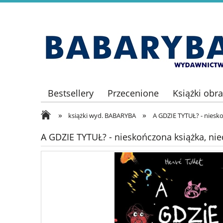
Bestsellery
Przecenione
Książki obr
»
»
książki wyd. BABARYBA
A GDZIE TYTUŁ? - niesk
A GDZIE TYTUŁ? - nieskończona książka, ni