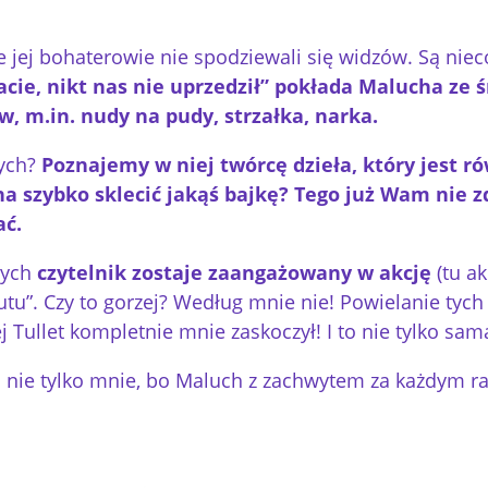
e jej bohaterowie nie spodziewali się widzów. Są niec
acie, nikt nas nie uprzedził” pokłada Malucha ze 
, m.in. nudy na pudy, strzałka, narka.
łych?
Poznajemy w niej twórcę dzieła, który jest r
na szybko sklecić jakąś bajkę? Tego już Wam nie 
ać.
rych
czytelnik zostaje zaangażowany w akcję
(tu ak
ututu”. Czy to gorzej? Według mnie nie! Powielanie ty
 Tullet kompletnie mnie zaskoczył! I to nie tylko samą
tą nie tylko mnie, bo Maluch z zachwytem za każdym ra