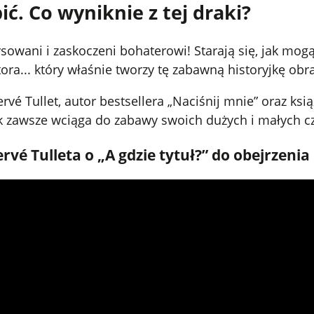
ić. Co wyniknie z tej draki?
owani i zaskoczeni bohaterowi! Starają się, jak mogą 
ra... który właśnie tworzy tę zabawną historyjkę obr
rvé Tullet, autor bestsellera „Naciśnij mnie” oraz k
jak zawsze wciąga do zabawy swoich dużych i małych c
vé Tulleta o „A gdzie tytuł?” do obejrzeni