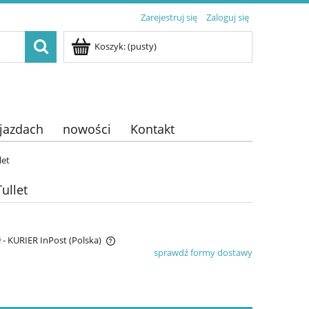
Zarejestruj się
Zaloguj się
Koszyk:
(pusty)
ojazdach
nowości
Kontakt
let
ullet
ł
- KURIER InPost
(Polska)
sprawdź formy dostawy
a ewentualnych kosztów